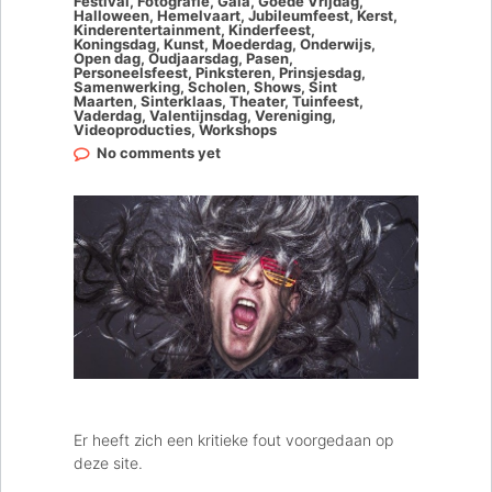
Festival
,
Fotografie
,
Gala
,
Goede Vrijdag
,
Halloween
,
Hemelvaart
,
Jubileumfeest
,
Kerst
,
Kinderentertainment
,
Kinderfeest
,
Koningsdag
,
Kunst
,
Moederdag
,
Onderwijs
,
Open dag
,
Oudjaarsdag
,
Pasen
,
Personeelsfeest
,
Pinksteren
,
Prinsjesdag
,
Samenwerking
,
Scholen
,
Shows
,
Sint
Maarten
,
Sinterklaas
,
Theater
,
Tuinfeest
,
Vaderdag
,
Valentijnsdag
,
Vereniging
,
Videoproducties
,
Workshops
No comments yet
Er heeft zich een kritieke fout voorgedaan op
deze site.