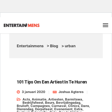
Entertainmens
>
Blog
>
urban
101 Tips Om Een Artiest In Te Huren
3 januari 2020
Joshua Agteres
Acts
,
Animatie
,
Artiesten
,
Barmitswa
,
Bedrijfsfeest
,
Beurs
,
Bevrijdingsdag
,
Bruiloft
,
Campagnes
,
Carnaval
,
Clinics
,
Dans
,
Dierendag
,
Dorpsfeest
,
Evenement
,
Extra
,