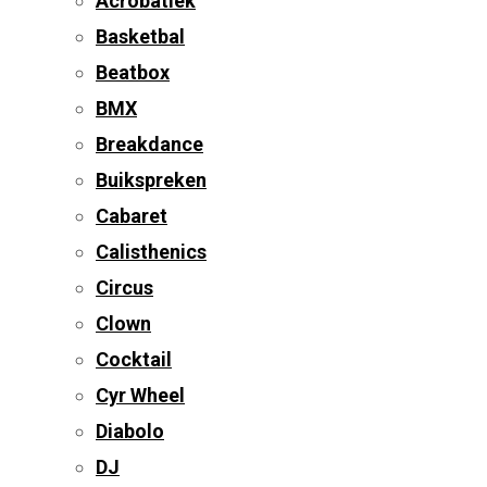
Acrobatiek
Basketbal
Beatbox
BMX
Breakdance
Buikspreken
Cabaret
Calisthenics
Circus
Clown
Cocktail
Cyr Wheel
Diabolo
DJ