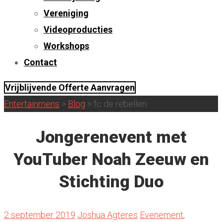
Vereniging
Videoproducties
Workshops
Contact
Vrijblijvende Offerte Aanvragen
Entertainmens
>
Blog
>
fc de rebellen
Jongerenevent met
YouTuber Noah Zeeuw en
Stichting Duo
2 september 2019
Joshua Agteres
Evenement
,