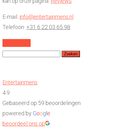
kan op onze pagina:
Reviews
.
E-mail:
info@entertainmens.nl
Telefoon:
+31 6 22 03 65 98
Read More
Zoeken
naar:
Entertainmens
4.9
Gebaseerd op 59 beoordelingen
powered by
G
o
o
g
l
e
beoordeel ons op