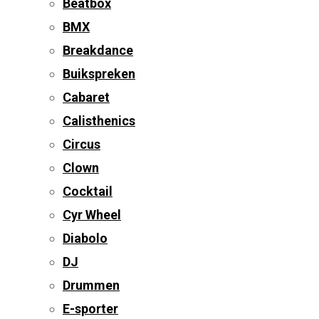
Beatbox
BMX
Breakdance
Buikspreken
Cabaret
Calisthenics
Circus
Clown
Cocktail
Cyr Wheel
Diabolo
DJ
Drummen
E-sporter