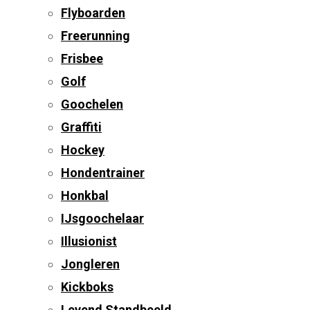
Flyboarden
Freerunning
Frisbee
Golf
Goochelen
Graffiti
Hockey
Hondentrainer
Honkbal
IJsgoochelaar
Illusionist
Jongleren
Kickboks
Levend Standbeeld