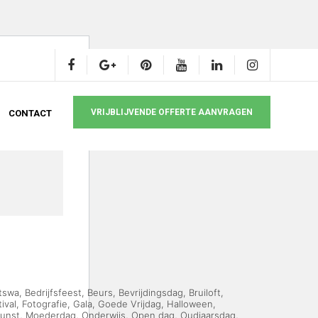
VRIJBLIJVENDE OFFERTE AANVRAGEN
CONTACT
tswa
,
Bedrijfsfeest
,
Beurs
,
Bevrijdingsdag
,
Bruiloft
,
ival
,
Fotografie
,
Gala
,
Goede Vrijdag
,
Halloween
,
unst
,
Moederdag
,
Onderwijs
,
Open dag
,
Oudjaarsdag
,