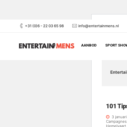
+31 (0)6 - 22 03 65 98
info@entertainmens.nl
AANBOD
SPORT SHOW
Enterta
101 Tip
3 januar
Campagnes
Hemelvaart