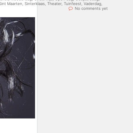
Sint Maarten
,
Sinterklaas
,
Theater
,
Tuinfeest
,
Vaderdag
,
No comments yet