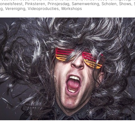
oneelsfeest
,
Pinksteren
,
Prinsjesdag
,
Samenwerking
,
Scholen
,
Shows
,
ag
,
Vereniging
,
Videoproducties
,
Workshops