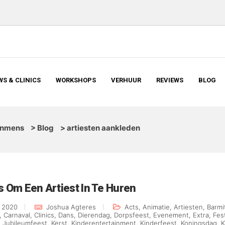
S & CLINICS
WORKSHOPS
VERHUUR
REVIEWS
BLOG
inmens
>
Blog
>
artiesten aankleden
s Om Een Artiest In Te Huren
i 2020
Joshua Agteres
Acts
,
Animatie
,
Artiesten
,
Barmi
,
Carnaval
,
Clinics
,
Dans
,
Dierendag
,
Dorpsfeest
,
Evenement
,
Extra
,
Fest
,
Jubileumfeest
,
Kerst
,
Kinderentertainment
,
Kinderfeest
,
Koningsdag
,
K