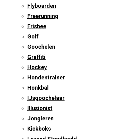
Flyboarden
Freerunning
Frisbee
Golf
Goochelen
Graffiti
Hockey
Hondentrainer
Honkbal
IJsgoochelaar
Illusionist
Jongleren
Kickboks
Levend Standbeeld