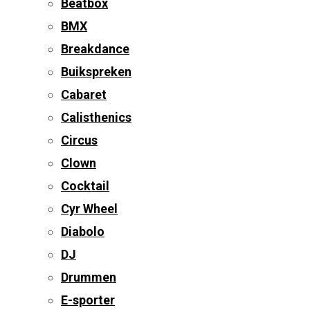
Beatbox
BMX
Breakdance
Buikspreken
Cabaret
Calisthenics
Circus
Clown
Cocktail
Cyr Wheel
Diabolo
DJ
Drummen
E-sporter