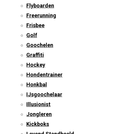
Flyboarden
Freerunning
Frisbee
Golf
Goochelen
Graffiti
Hockey
Hondentrainer
Honkbal
IJsgoochelaar
Illusionist
Jongleren
Kickboks
Levend Standbeeld