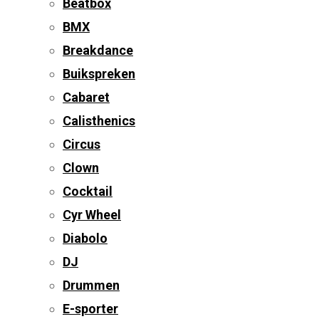
Beatbox
BMX
Breakdance
Buikspreken
Cabaret
Calisthenics
Circus
Clown
Cocktail
Cyr Wheel
Diabolo
DJ
Drummen
E-sporter