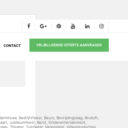
VRIJBLIJVENDE OFFERTE AANVRAGEN
CONTACT
Barmitswa
,
Bedrijfsfeest
,
Beurs
,
Bevrijdingsdag
,
Bruiloft
,
aart
,
Jubileumfeest
,
Kerst
,
Kinderentertainment
,
klaas
,
Theater
,
Tuinfeest
,
Vereniging
,
Videoproducties
,