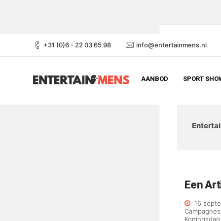
+31 (0)6 - 22 03 65 98
info@entertainmens.nl
AANBOD
SPORT SHOW
Enterta
Een Art
16 sept
Campagnes
Koningsdag