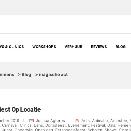
S & CLINICS
WORKSHOPS
VERHUUR
REVIEWS
BLOG
inmens
>
Blog
>
magische act
iest Op Locatie
ember 2019
Joshua Agteres
Acts
,
Animatie
,
Artiesten
,
,
Carnaval
,
Clinics
,
Dans
,
Dorpsfeest
,
Evenement
,
Festival
,
Gala
,
Hemelv
,
Kunst
,
Onderwijs
,
Open dag
,
Personeelsfeest
,
Scholen
,
Shows
,
Sinter