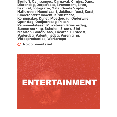
Bruiloft
,
Campagnes
,
Carnaval
,
Clinics
,
Dans
,
Dierendag
,
Dorpsfeest
,
Evenement
,
Extra
,
Festival
,
Fotografie
,
Gala
,
Goede Vrijdag
,
Halloween
,
Hemelvaart
,
Jubileumfeest
,
Kerst
,
Kinderentertainment
,
Kinderfeest
,
Koningsdag
,
Kunst
,
Moederdag
,
Onderwijs
,
Open dag
,
Oudjaarsdag
,
Pasen
,
Personeelsfeest
,
Pinksteren
,
Prinsjesdag
,
Samenwerking
,
Scholen
,
Shows
,
Sint
Maarten
,
Sinterklaas
,
Theater
,
Tuinfeest
,
Vaderdag
,
Valentijnsdag
,
Vereniging
,
Videoproducties
,
Workshops
No comments yet