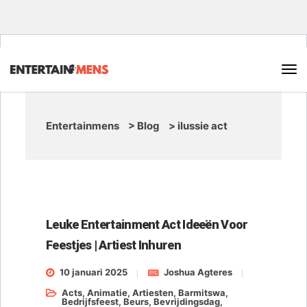
Entertainmens
>
Blog
>
ilussie act
Leuke Entertainment Act Ideeën Voor
Feestjes | Artiest Inhuren
10 januari 2025
Joshua Agteres
Acts
,
Animatie
,
Artiesten
,
Barmitswa
,
Bedrijfsfeest
,
Beurs
,
Bevrijdingsdag
,