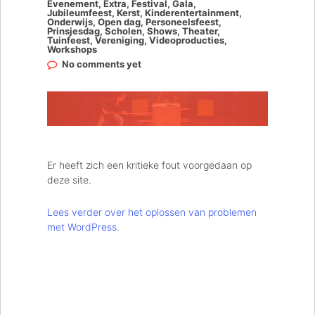
Evenement
,
Extra
,
Festival
,
Gala
,
Jubileumfeest
,
Kerst
,
Kinderentertainment
,
Onderwijs
,
Open dag
,
Personeelsfeest
,
Prinsjesdag
,
Scholen
,
Shows
,
Theater
,
Tuinfeest
,
Vereniging
,
Videoproducties
,
Workshops
No comments yet
Er heeft zich een kritieke fout voorgedaan op
deze site.
Lees verder over het oplossen van problemen
met WordPress.