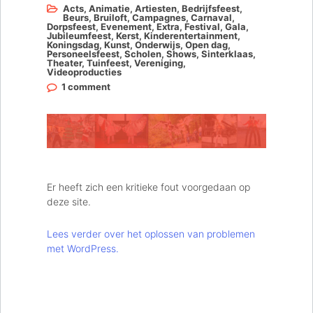
Acts
,
Animatie
,
Artiesten
,
Bedrijfsfeest
,
Beurs
,
Bruiloft
,
Campagnes
,
Carnaval
,
Dorpsfeest
,
Evenement
,
Extra
,
Festival
,
Gala
,
Jubileumfeest
,
Kerst
,
Kinderentertainment
,
Koningsdag
,
Kunst
,
Onderwijs
,
Open dag
,
Personeelsfeest
,
Scholen
,
Shows
,
Sinterklaas
,
Theater
,
Tuinfeest
,
Vereniging
,
Videoproducties
1 comment
Er heeft zich een kritieke fout voorgedaan op
deze site.
Lees verder over het oplossen van problemen
met WordPress.