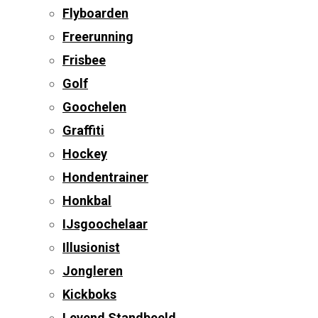
Flyboarden
Freerunning
Frisbee
Golf
Goochelen
Graffiti
Hockey
Hondentrainer
Honkbal
IJsgoochelaar
Illusionist
Jongleren
Kickboks
Levend Standbeeld