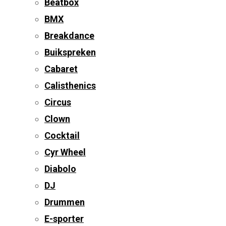
Beatbox
BMX
Breakdance
Buikspreken
Cabaret
Calisthenics
Circus
Clown
Cocktail
Cyr Wheel
Diabolo
DJ
Drummen
E-sporter