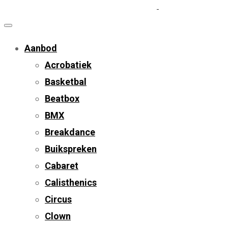
Aanbod
Acrobatiek
Basketbal
Beatbox
BMX
Breakdance
Buikspreken
Cabaret
Calisthenics
Circus
Clown