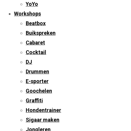
YoYo
Workshops
Beatbox
Buikspreken
Cabaret
Cocktail
DJ
Drummen
E-sporter
Goochelen
Graffiti
Hondentrainer
Sigaar maken
Jongleren