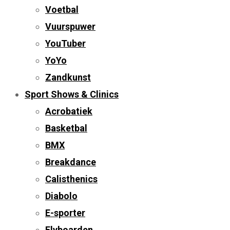
Voetbal
Vuurspuwer
YouTuber
YoYo
Zandkunst
Sport Shows & Clinics
Acrobatiek
Basketbal
BMX
Breakdance
Calisthenics
Diabolo
E-sporter
Flyboarden