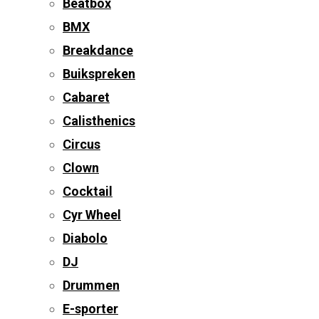
Beatbox
BMX
Breakdance
Buikspreken
Cabaret
Calisthenics
Circus
Clown
Cocktail
Cyr Wheel
Diabolo
DJ
Drummen
E-sporter