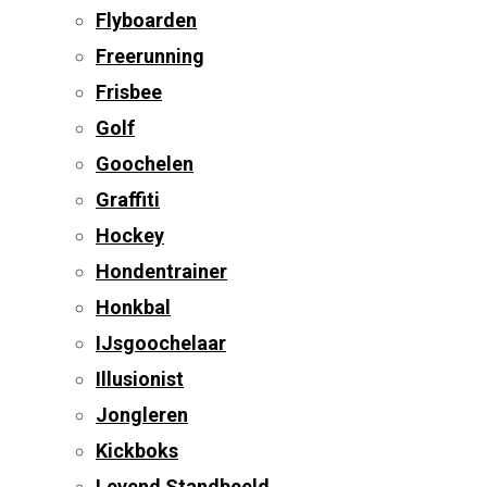
Flyboarden
Freerunning
Frisbee
Golf
Goochelen
Graffiti
Hockey
Hondentrainer
Honkbal
IJsgoochelaar
Illusionist
Jongleren
Kickboks
Levend Standbeeld