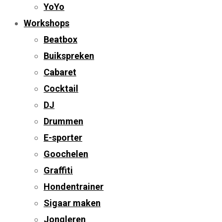
YoYo
Workshops
Beatbox
Buikspreken
Cabaret
Cocktail
DJ
Drummen
E-sporter
Goochelen
Graffiti
Hondentrainer
Sigaar maken
Jongleren