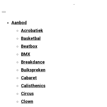
Aanbod
Acrobatiek
Basketbal
Beatbox
BMX
Breakdance
Buikspreken
Cabaret
Calisthenics
Circus
Clown