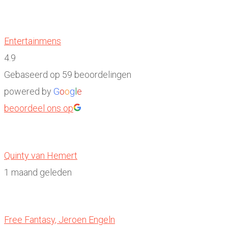
naar:
Entertainmens
4.9
Gebaseerd op 59 beoordelingen
powered by
G
o
o
g
l
e
beoordeel ons op
Quinty van Hemert
1 maand geleden
Free Fantasy, Jeroen Engeln