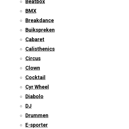
Beatbox
BMX
Breakdance
Buikspreken
Cabaret
Calisthenics
Circus
Clown
Cocktail
Cyr Wheel
Diabolo
DJ
Drummen
E-sporter