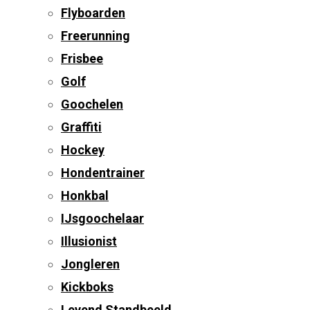
Flyboarden
Freerunning
Frisbee
Golf
Goochelen
Graffiti
Hockey
Hondentrainer
Honkbal
IJsgoochelaar
Illusionist
Jongleren
Kickboks
Levend Standbeeld