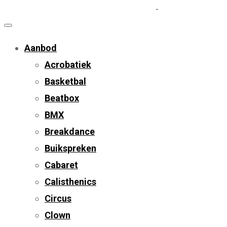
Aanbod
Acrobatiek
Basketbal
Beatbox
BMX
Breakdance
Buikspreken
Cabaret
Calisthenics
Circus
Clown