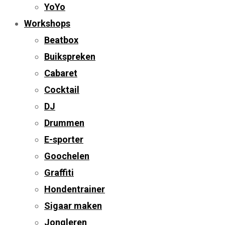
YoYo
Workshops
Beatbox
Buikspreken
Cabaret
Cocktail
DJ
Drummen
E-sporter
Goochelen
Graffiti
Hondentrainer
Sigaar maken
Jongleren