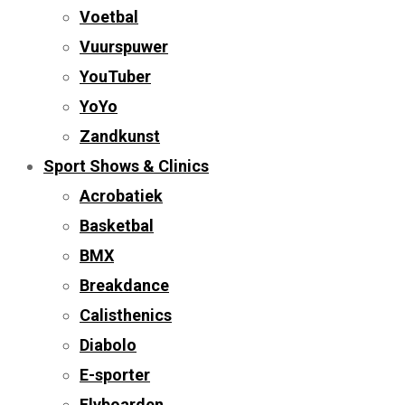
Voetbal
Vuurspuwer
YouTuber
YoYo
Zandkunst
Sport Shows & Clinics
Acrobatiek
Basketbal
BMX
Breakdance
Calisthenics
Diabolo
E-sporter
Flyboarden