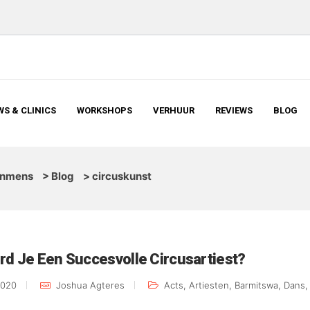
S & CLINICS
WORKSHOPS
VERHUUR
REVIEWS
BLOG
inmens
>
Blog
>
circuskunst
d Je Een Succesvolle Circusartiest?
2020
Joshua Agteres
Acts
,
Artiesten
,
Barmitswa
,
Dans