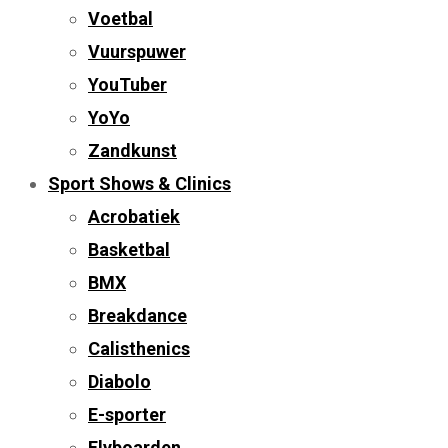
Voetbal
Vuurspuwer
YouTuber
YoYo
Zandkunst
Sport Shows & Clinics
Acrobatiek
Basketbal
BMX
Breakdance
Calisthenics
Diabolo
E-sporter
Flyboarden