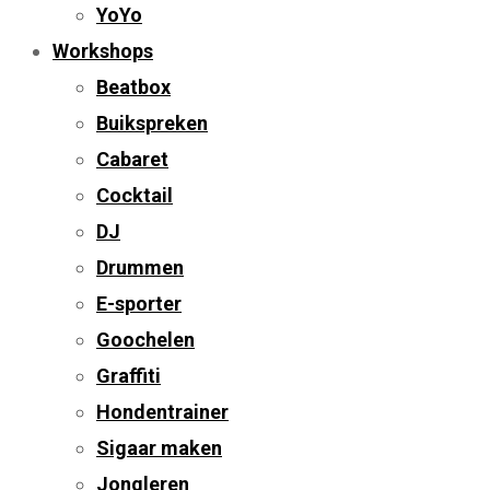
YoYo
Workshops
Beatbox
Buikspreken
Cabaret
Cocktail
DJ
Drummen
E-sporter
Goochelen
Graffiti
Hondentrainer
Sigaar maken
Jongleren