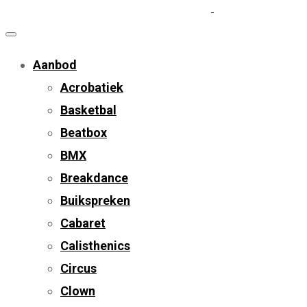
Aanbod
Acrobatiek
Basketbal
Beatbox
BMX
Breakdance
Buikspreken
Cabaret
Calisthenics
Circus
Clown